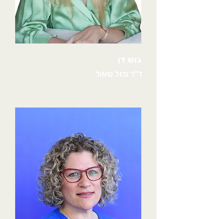
גוש דן
ד"ר מזל שאול