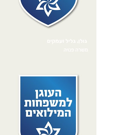
גולן, גליל ועמקים
משרה פנויה