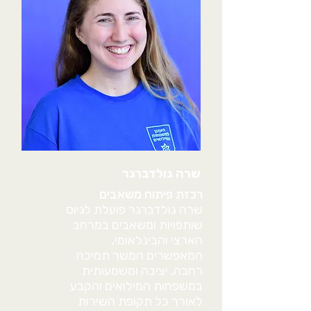
שרה גולדברגר
רכזת פיתוח משאבים
שרה גולדברגר פועלת לגיוס
שותפויות ומשאבים במרחב
הארצי והבינלאומי,
המאפשרים המשך תמיכה
רחבה, יציבה ומשמעותית
במשפחות המילואים והקבע
לאורך כל תקופת השירות