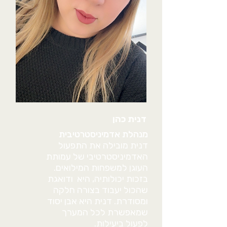
דנית כהן
מנהלת אדמיניסטרטיבית
דנית מובילה את התפעול
האדמיניסטרטיבי של עמותת
העוגן למשפחות המילואים.
בזכות יכולותיה, היא ודואגת
שהכול יעבוד בצורה חלקה
ומסודרת. דנית היא אבן יסוד
שמאפשרת לכל המערך
לפעול ביעילות.