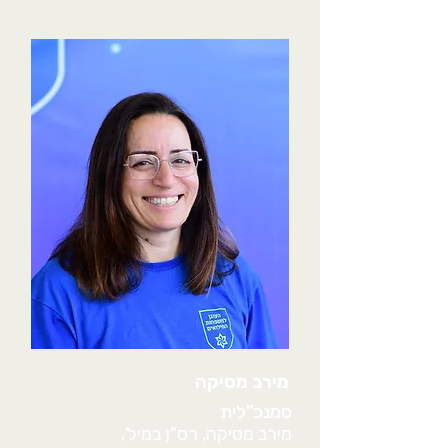
מירב מסיקה
סמנכ"לית
מירב מסיקה, רס"ן במיל',