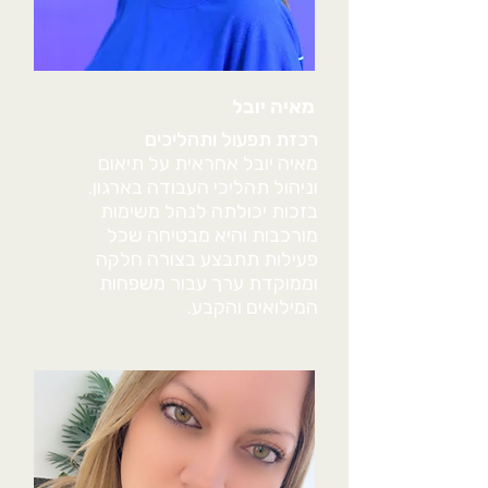
מאיה יובל
רכזת תפעול ותהליכים
מאיה יובל אחראית על תיאום
וניהול תהליכי העבודה בארגון.
בזכות יכולתה לנהל משימות
מורכבות והיא מבטיחה שכל
פעילות תתבצע בצורה חלקה
וממוקדת ערך עבור משפחות
המילואים והקבע.